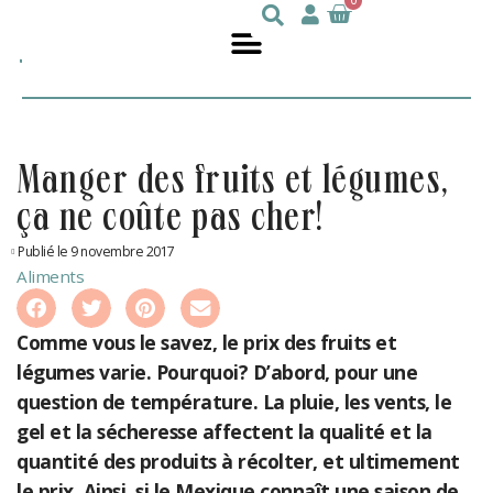
0
Julie
nutritionniste
DesGroseilliers
manger des fruits et légumes,
ça ne coûte pas cher!
Publié le 9 novembre 2017
Aliments
Comme vous le savez, le prix des fruits et
légumes varie. Pourquoi? D’abord, pour une
question de température. La pluie, les vents, le
gel et la sécheresse affectent la qualité et la
quantité des produits à récolter, et ultimement
le prix. Ainsi, si le Mexique connaît une saison de