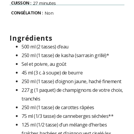
CUISSON :
27 minutes
CONGÉLATION :
Non
ingrédients
500 ml (2 tasses) d’eau
250 ml (1 tasse) de kasha (sarrasin grillé)*
Sel et poivre, au goût
45 ml (3 c. à soupe) de beurre
250 ml (1 tasse) d’oignon jaune, haché finement
227 g (1 paquet) de champignons de votre choix,
tranchés
250 ml (1 tasse) de carottes râpées
75 ml (1/3 tasse) de canneberges séchées**
125 ml (1/2 tasse) d’un mélange d’herbes
fraîches hachées et d’oignon vert ciselé (ex.