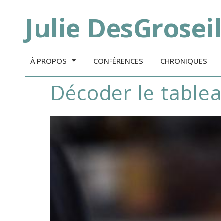
Julie DesGroseil
À PROPOS
CONFÉRENCES
CHRONIQUES
décoder le table