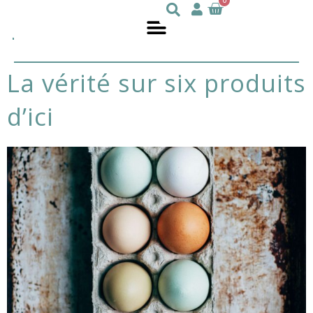
0
Julie
nutritionniste
DesGroseilliers
la vérité sur six produits
d’ici