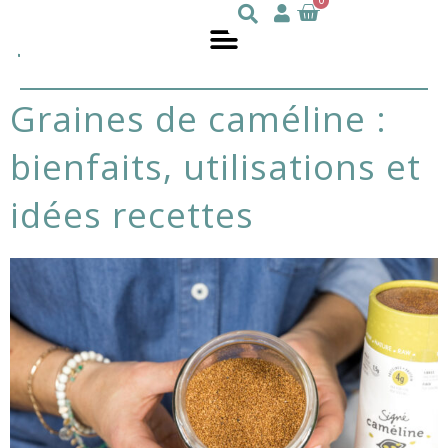
0
Julie
nutritionniste
DesGroseilliers
graines de caméline :
bienfaits, utilisations et
idées recettes