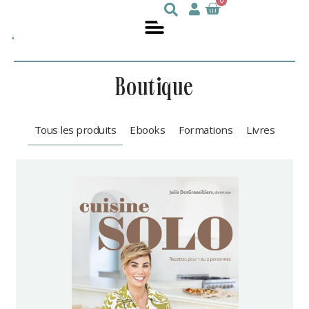
0
Julie
nutritionniste
DesGroseilliers
boutique
Tous les produits
Ebooks
Formations
Livres