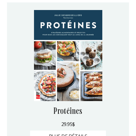
protéines
29.95
$