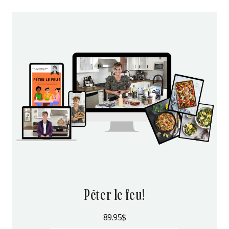
péter le feu!
89.95
$