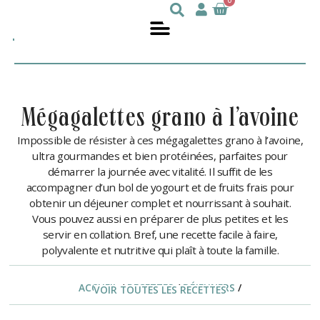
0
Julie
nutritionniste
DesGroseilliers
mégagalettes grano à l’avoine
Impossible de résister à ces mégagalettes grano à l’avoine,
ultra gourmandes et bien protéinées, parfaites pour
démarrer la journée avec vitalité. Il suffit de les
accompagner d’un bol de yogourt et de fruits frais pour
obtenir un déjeuner complet et nourrissant à souhait.
Vous pouvez aussi en préparer de plus petites et les
servir en collation. Bref, une recette facile à faire,
polyvalente et nutritive qui plaît à toute la famille.
ACCUEIL
/
RECETTES
/
DÉJEUNERS
/
VOIR TOUTES LES RECETTES