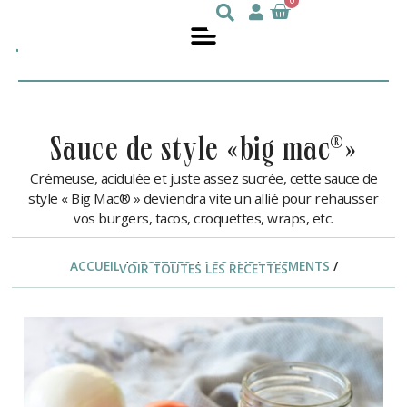
0
Julie
nutritionniste
DesGroseilliers
sauce de style «big mac®»
Crémeuse, acidulée et juste assez sucrée, cette sauce de
style « Big Mac® » deviendra vite un allié pour rehausser
vos burgers, tacos, croquettes, wraps, etc.
ACCUEIL
/
RECETTES
/
ACCOMPAGNEMENTS
/
VOIR TOUTES LES RECETTES