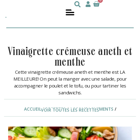
0
Julie
nutritionniste
DesGroseilliers
vinaigrette crémeuse aneth et
menthe
Cette vinaigrette crémeuse aneth et menthe est LA
MEILLEURE! On peut la manger avec une salade, pour
accompagner le poulet et le tofu, ou pour tartiner les
sandwichs.
ACCUEIL
/
RECETTES
/
ACCOMPAGNEMENTS
/
VOIR TOUTES LES RECETTES