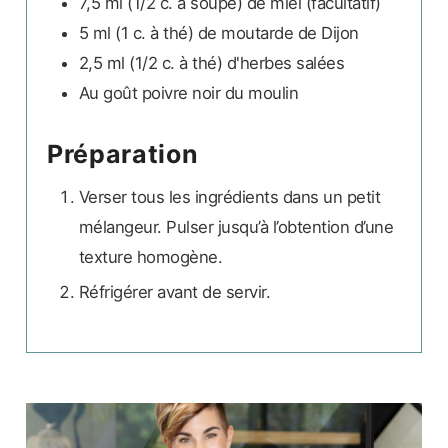
7,5 ml
(1/2 c. à soupe)
de miel (facultatif)
5 ml
(1 c. à thé)
de moutarde de Dijon
2,5 ml
(1/2 c. à thé)
d'herbes salées
Au goût
poivre noir du moulin
Préparation
Verser tous les ingrédients dans un petit
mélangeur. Pulser jusqu’à l’obtention d’une
texture homogène.
Réfrigérer avant de servir.