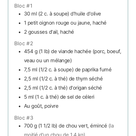
Bloc #1
30 ml
(2 c. à soupe)
d'huile d'olive
1
petit
oignon rouge ou jaune, haché
2
gousses d'ail, haché
Bloc #2
454 g
(1 lb)
de viande hachée (porc, boeuf,
veau ou un mélange)
7,5 ml
(1/2 c. à soupe)
de paprika fumé
2,5 ml
(1/2 c. à thé)
de thym séché
2,5 ml
(1/2 c. à thé)
d'origan séché
5 ml
(1 c. à thé)
de sel de céleri
Au goût,
poivre
Bloc #3
700 g
(1 1/2 lb)
de chou vert, émincé
(la
moitié d'un chou de 1,4 kg)