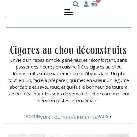
0
Julie
nutritionniste
DesGroseilliers
cigares au chou déconstruits
Envie d’un repas simple, généreux et réconfortant, sans
passer des heures en cuisine ? Ces cigares au chou
déconstruits sont exactement ce qu’il vous faut. Un plat
tout-en-un, facile à préparer, qui met en valeur un légume
abordable et savoureux, et qui fait le bonheur de toute la
tablée. Idéal pour les soirs de semaine… et encore meilleur
servi en restes le lendemain !
ACCUEIL
/
RECETTES
/
PLATS PRINCIPAUX
/
VOIR TOUTES LES RECETTES