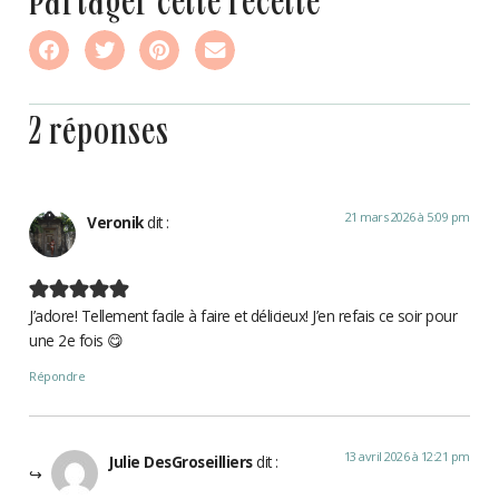
partager cette recette
2 réponses
21 mars 2026 à 5:09 pm
Veronik
dit :
J’adore! Tellement facile à faire et délicieux! J’en refais ce soir pour
une 2e fois 😋
Répondre
13 avril 2026 à 12:21 pm
Julie DesGroseilliers
dit :