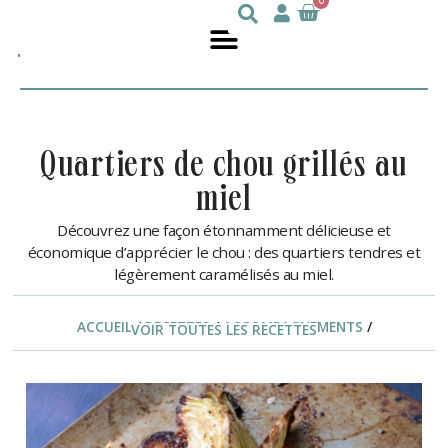
0
Julie
nutritionniste
DesGroseilliers
quartiers de chou grillés au
miel
Découvrez une façon étonnamment délicieuse et
économique d’apprécier le chou : des quartiers tendres et
légèrement caramélisés au miel.
ACCUEIL
/
RECETTES
/
ACCOMPAGNEMENTS
/
VOIR TOUTES LES RECETTES