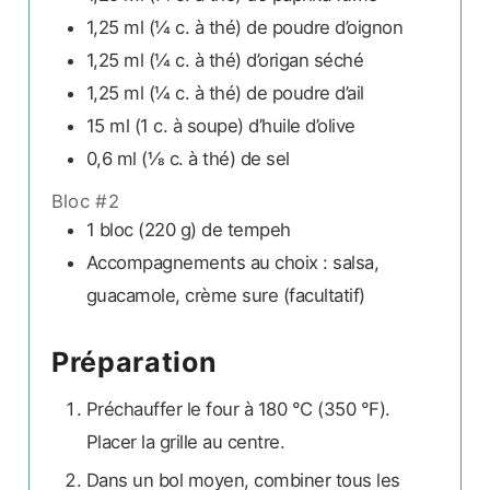
1,25 ml
(¼ c. à thé)
de poudre d’oignon
1,25 ml
(¼ c. à thé)
d’origan séché
1,25 ml
(¼ c. à thé)
de poudre d’ail
15 ml
(1 c. à soupe)
d’huile d’olive
0,6 ml
(⅛ c. à thé)
de sel
Bloc #2
1 bloc
(220 g)
de tempeh
Accompagnements au choix :
salsa,
guacamole, crème sure (facultatif)
Préparation
Préchauffer le four à 180 °C (350 °F).
Placer la grille au centre.
Dans un bol moyen, combiner tous les