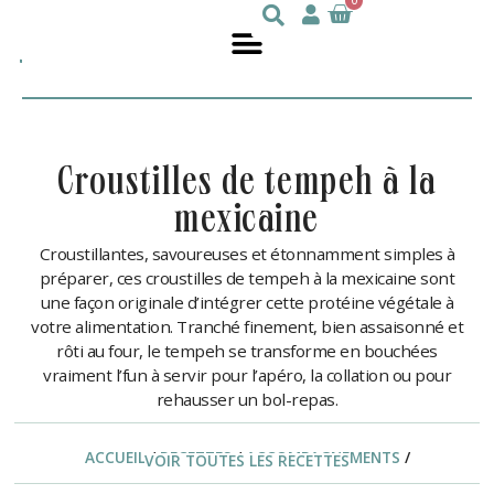
0
Julie
nutritionniste
DesGroseilliers
croustilles de tempeh à la
mexicaine
Croustillantes, savoureuses et étonnamment simples à
préparer, ces croustilles de tempeh à la mexicaine sont
une façon originale d’intégrer cette protéine végétale à
votre alimentation. Tranché finement, bien assaisonné et
rôti au four, le tempeh se transforme en bouchées
vraiment l’fun à servir pour l’apéro, la collation ou pour
rehausser un bol-repas.
ACCUEIL
/
RECETTES
/
ACCOMPAGNEMENTS
/
VOIR TOUTES LES RECETTES