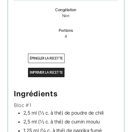
Congélation
Non
Portions
4
ÉPINGLER LA RECETTE
IMPRIMER LA RECETTE
Ingrédients
Bloc #1
2,5 ml
(½ c. à thé)
de poudre de chili
2,5 ml
(½ c. à thé)
de cumin moulu
1,25 ml
(¼ c. à thé)
de paprika fumé