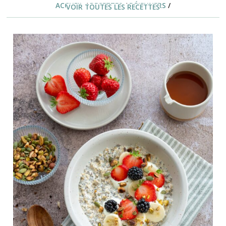
ACCUEIL
/
RECETTES
/
DÉJEUNERS
/
VOIR TOUTES LES RECETTES