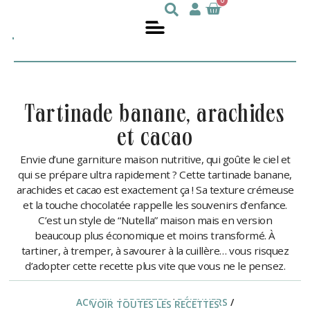
0
Julie
nutritionniste
DesGroseilliers
tartinade banane, arachides
et cacao
Envie d’une garniture maison nutritive, qui goûte le ciel et
qui se prépare ultra rapidement ? Cette tartinade banane,
arachides et cacao est exactement ça ! Sa texture crémeuse
et la touche chocolatée rappelle les souvenirs d’enfance.
C’est un style de “Nutella” maison mais en version
beaucoup plus économique et moins transformé. À
tartiner, à tremper, à savourer à la cuillère… vous risquez
d’adopter cette recette plus vite que vous ne le pensez.
ACCUEIL
/
RECETTES
/
DÉJEUNERS
/
VOIR TOUTES LES RECETTES