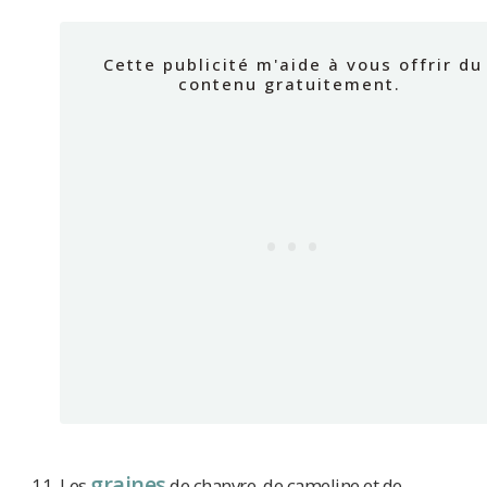
graine
s
Les
de chanvre, de cameline et de